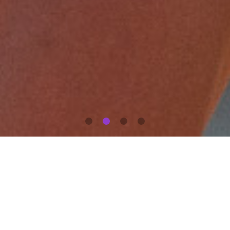
Preservare i tuoi ricordi è l'unica cosa che li
manterrà vivi nel tempo.
Faccio foto perché mi piacciono le persone,
visitare nuovi posti e raccontare storie
fantastiche, le tue storie.